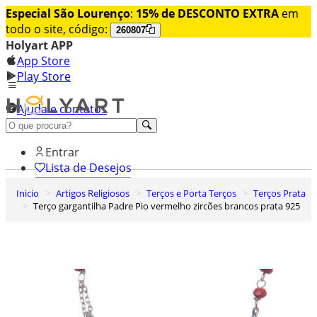
Especial São Lourenço
:
15% de DESCONTO EXTRA
em
todo o site, código:
260807
Holyart APP
App Store
Play Store
Ajuda e contatos
Conheça premium
Entrar
Lista de Desejos
Inicio
Artigos Religiosos
Terços e Porta Terços
Terços Prata
0
Terço gargantilha Padre Pio vermelho zircões brancos prata 925
Carrinho de Compras