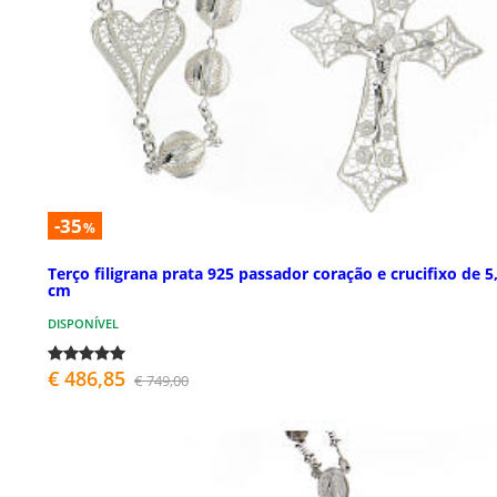
-35
%
Terço filigrana prata 925 passador coração e crucifixo de 5
cm
DISPONÍVEL
€ 486,85
€ 749,00