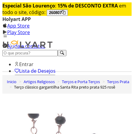
Especial São Lourenço
:
15% de DESCONTO EXTRA
em
todo o site, código:
260807
Holyart APP
App Store
Play Store
Ajuda e contatos
Conheça premium
Entrar
Lista de Desejos
Inicio
Artigos Religiosos
Terços e Porta Terços
Terços Prata
0
Terço clássico gargantilha Santa Rita preto prata 925 rosê
Carrinho de Compras