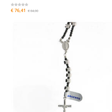
€ 76,41
€ 84,90