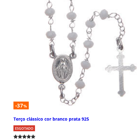
-37
%
Terço clássico cor branco prata 925
ESGOTADO