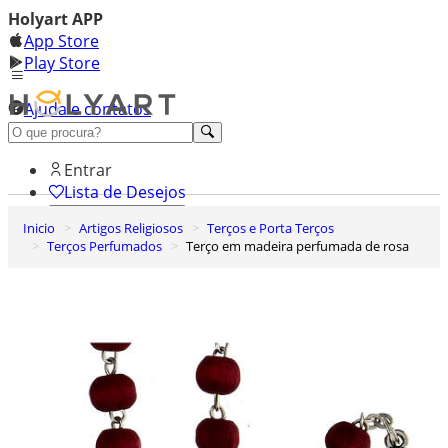
Holyart APP
App Store
Play Store
Ajuda e contatos
Conheça premium
Entrar
Lista de Desejos
Inicio
Artigos Religiosos
Terços e Porta Terços
0
Terços Perfumados
Terço em madeira perfumada de rosa
Carrinho de Compras