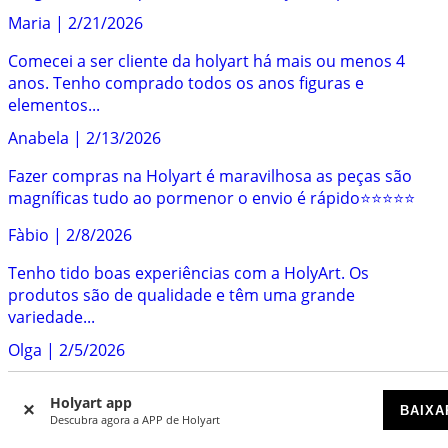
Maria
|
2/21/2026
Comecei a ser cliente da holyart há mais ou menos 4
anos. Tenho comprado todos os anos figuras e
elementos...
Anabela
|
2/13/2026
Fazer compras na Holyart é maravilhosa as peças são
magníficas tudo ao pormenor o envio é rápido⭐️⭐️⭐️⭐️⭐️
Fàbio
|
2/8/2026
Tenho tido boas experiências com a HolyArt. Os
produtos são de qualidade e têm uma grande
variedade...
Olga
|
2/5/2026
Experiência muito boa, a encomenda foi fácil de fazer e
Holyart app
rapidamente recebemos a nossa compra. Os bens...
BAIXA
Descubra agora a APP de Holyart
Pedro
|
2/3/2026