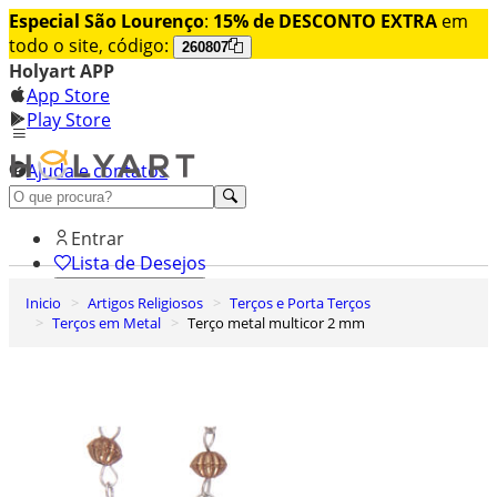
Especial São Lourenço
:
15% de DESCONTO EXTRA
em
todo o site, código:
260807
Holyart APP
App Store
Play Store
Ajuda e contatos
Conheça premium
Entrar
Lista de Desejos
Inicio
Artigos Religiosos
Terços e Porta Terços
0
Terços em Metal
Terço metal multicor 2 mm
Carrinho de Compras