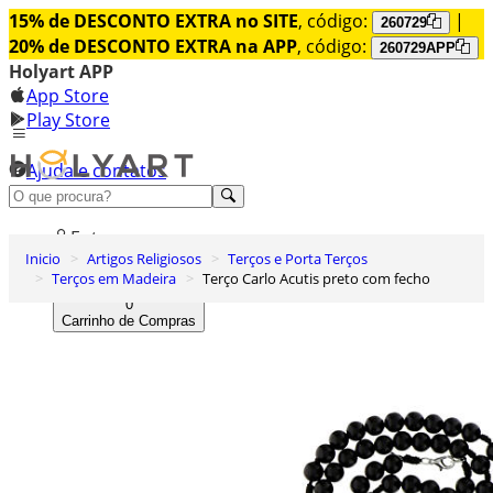
15% de DESCONTO EXTRA no SITE
, código:
|
260729
20% de DESCONTO EXTRA na APP
, código:
260729APP
Holyart APP
App Store
Play Store
Ajuda e contatos
Conheça premium
Entrar
Inicio
Artigos Religiosos
Terços e Porta Terços
Lista de Desejos
Terços em Madeira
Terço Carlo Acutis preto com fecho
0
Carrinho de Compras