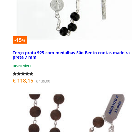
-15
%
Terço prata 925 com medalhas São Bento contas madeira
preta 7 mm
DISPONÍVEL
€ 118,15
€ 139,00