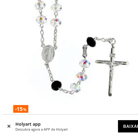
-15
%
Terço prata 925 e contas 8 mm cristal branco e preto corte
Holyart app
briolette
BAIXA
Descubra agora a APP de Holyart
DISPONÍVEL