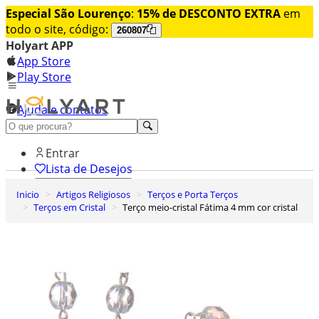
Especial São Lourenço
:
15% de DESCONTO EXTRA
em
todo o site, código:
260807
Holyart APP
App Store
Play Store
Ajuda e contatos
Conheça premium
Entrar
Lista de Desejos
Inicio
Artigos Religiosos
Terços e Porta Terços
0
Terços em Cristal
Terço meio-cristal Fátima 4 mm cor cristal
Carrinho de Compras