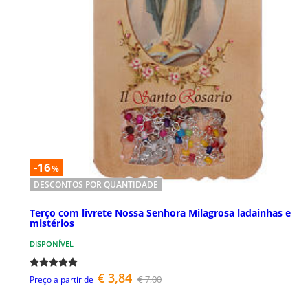
-16
%
DESCONTOS POR QUANTIDADE
Terço com livrete Nossa Senhora Milagrosa ladainhas e
mistérios
DISPONÍVEL
€ 3,84
€ 7,00
Preço a partir de