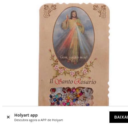
-20
%
Holyart app
BAIXA
DESCONTOS POR QUANTIDADE
Descubra agora a APP de Holyart