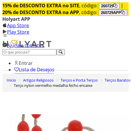
15% de DESCONTO EXTRA no SITE
, código:
|
260729
20% de DESCONTO EXTRA na APP
, código:
260729APP
Holyart APP
App Store
Play Store
Ajuda e contatos
Conheça premium
Entrar
Lista de Desejos
Inicio
Artigos Religiosos
Terços e Porta Terços
Terços Baratos
0
Terço nylon vermelho medalha fecho encaixe
Carrinho de Compras