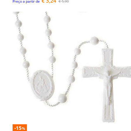
€ 3,24
€ 5,90
Preço a partir de
-15
%