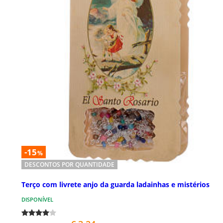
-15
%
DESCONTOS POR QUANTIDADE
Terço com livrete anjo da guarda ladainhas e mistérios
DISPONÍVEL