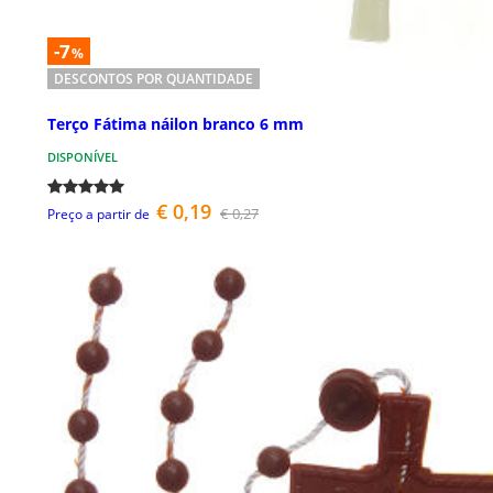
-7
%
DESCONTOS POR QUANTIDADE
Terço Fátima náilon branco 6 mm
DISPONÍVEL
€ 0,19
€ 0,27
Preço a partir de