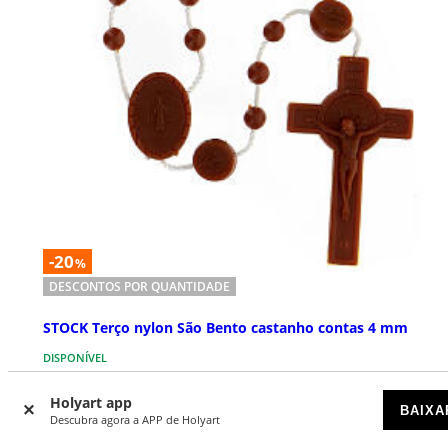
-20
%
DESCONTOS POR QUANTIDADE
STOCK Terço nylon São Bento castanho contas 4 mm
DISPONÍVEL
Holyart app
€ 0,16
€ 0,27
Preço a partir de
BAIXA
Descubra agora a APP de Holyart