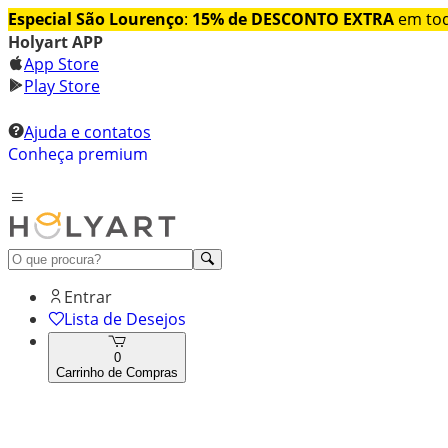
Especial São Lourenço
:
15% de DESCONTO EXTRA
em tod
Holyart APP
App Store
Play Store
Ajuda e contatos
Conheça premium
Entrar
Lista de Desejos
0
Carrinho de Compras