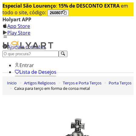
Especial São Lourenço
:
15% de DESCONTO EXTRA
em
todo o site, código:
260807
Holyart APP
App Store
Play Store
Ajuda e contatos
Conheça premium
Entrar
Lista de Desejos
Inicio
Artigos Religiosos
Terços e Porta Terços
Porta Terços
0
Caixa para terço em forma de coroa metal
Carrinho de Compras