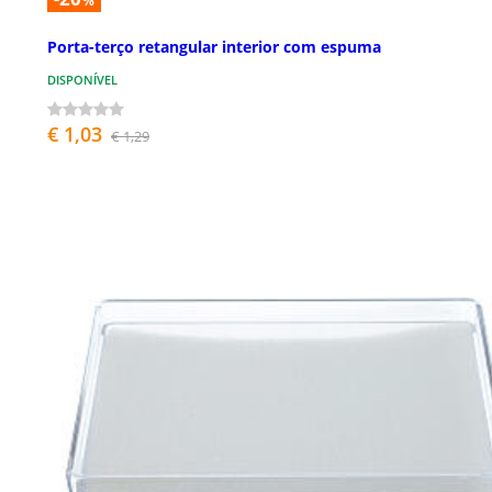
%
Porta-terço retangular interior com espuma
DISPONÍVEL
€ 1,03
€ 1,29