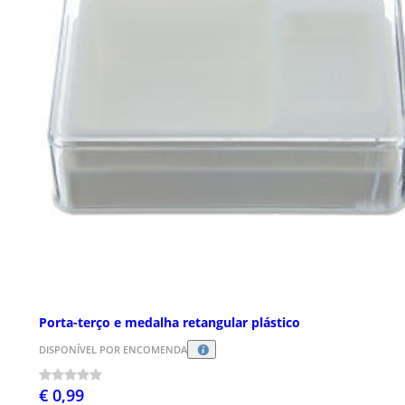
Porta-terço e medalha retangular plástico
DISPONÍVEL POR ENCOMENDA
€ 0,99