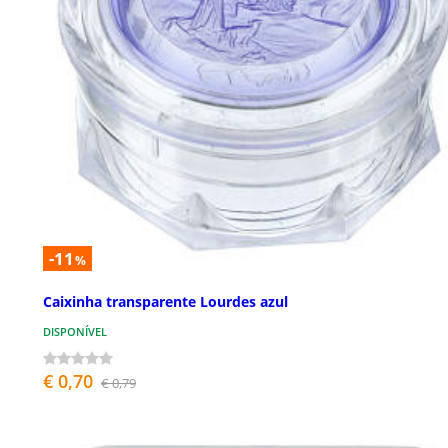
-11
%
Caixinha transparente Lourdes azul
DISPONÍVEL
€ 0,70
€ 0,79