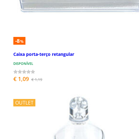
-8
%
Caixa porta-terço retangular
DISPONÍVEL
€ 1,09
€ 1,19
OUTLET