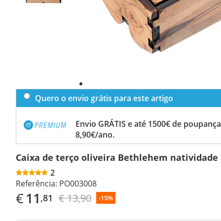
Quero o envio grátis para este artigo
Envio GRÁTIS e até 1500€ de poupança
8,90€/ano.
Caixa de terço oliveira Bethlehem natividade
2
Referência:
PO003008
€
11
€ 13,90
,81
-15%