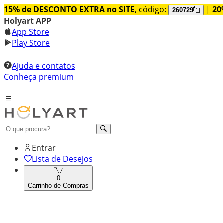
15% de DESCONTO EXTRA no SITE
, código:
|
20
260729
Holyart APP
App Store
Play Store
Ajuda e contatos
Conheça premium
Entrar
Lista de Desejos
0
Carrinho de Compras