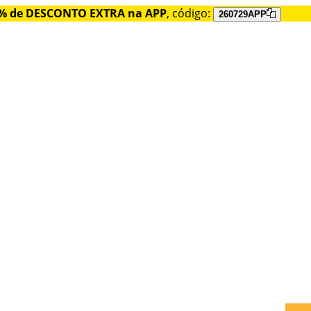
% de DESCONTO EXTRA na APP
, código:
260729APP