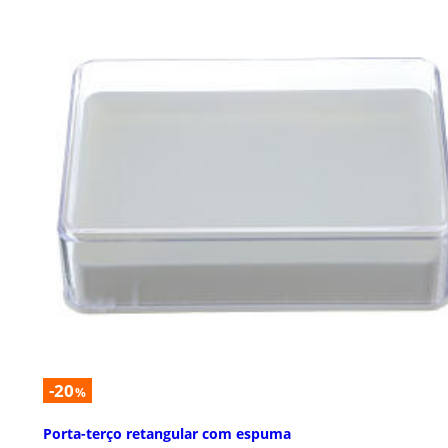
-20
%
Porta-terço retangular com espuma