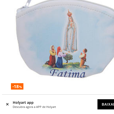
-18
%
Caixa terço branca com imagem da Nossa Senhora de Fát
Holyart app
BAIXA
DISPONÍVEL
Descubra agora a APP de Holyart