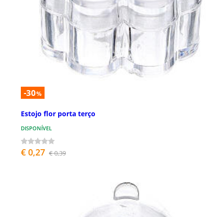
-30
%
Estojo flor porta terço
DISPONÍVEL
€ 0,27
€ 0,39