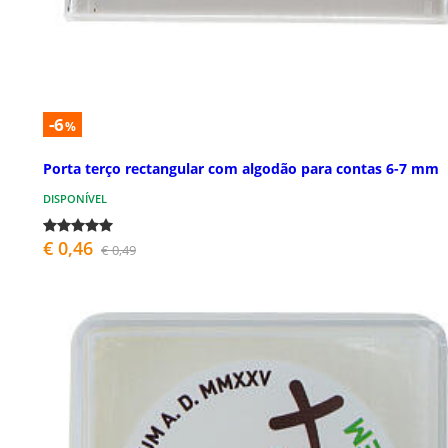
-6
%
Porta terço rectangular com algodão para contas 6-7 mm
DISPONÍVEL
€ 0,46
€ 0,49