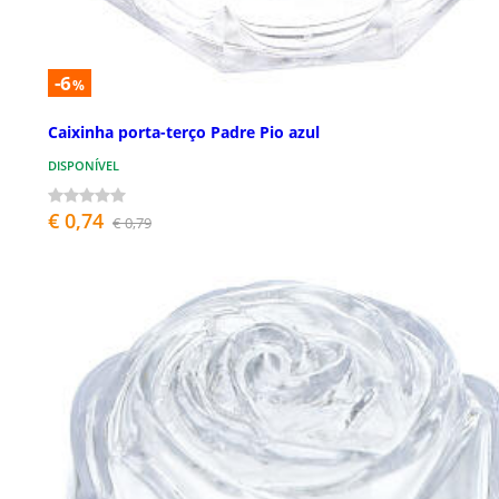
-6
%
Caixinha porta-terço Padre Pio azul
DISPONÍVEL
€ 0,74
€ 0,79