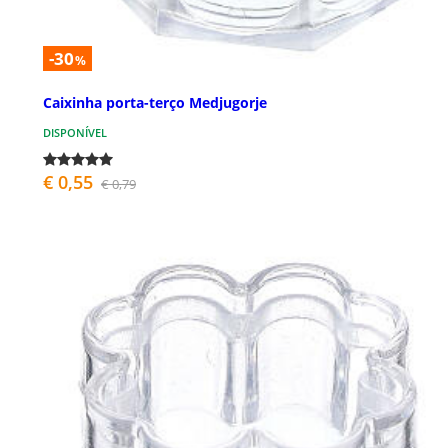
-30
%
Caixinha porta-terço Medjugorje
DISPONÍVEL
€ 0,55
€ 0,79