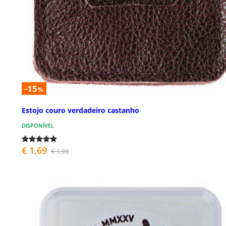
-15
%
Estojo couro verdadeiro castanho
DISPONÍVEL
€ 1,69
€ 1,99