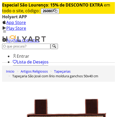
Especial São Lourenço
:
15% de DESCONTO EXTRA
em
todo o site, código:
260807
Holyart APP
App Store
Play Store
Ajuda e contatos
Conheça premium
Entrar
Lista de Desejos
Inicio
Artigos Religiosos
Tapeçarias
0
Tapeçaria São José com lírio moldura ganchos 50x40 cm
Carrinho de Compras