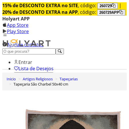
15% de DESCONTO EXTRA no SITE
, código:
|
260729
20% de DESCONTO EXTRA na APP
, código:
260729APP
Holyart APP
App Store
Play Store
Ajuda e contatos
Conheça premium
Entrar
Lista de Desejos
Inicio
Artigos Religiosos
Tapeçarias
0
Tapeçaria São Charbel 50x40 cm
Carrinho de Compras