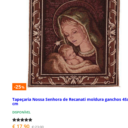
-25
%
Tapeçaria Nossa Senhora de Recanati moldura ganchos 45
cm
DISPONÍVEL
€ 17,90
€ 23,90