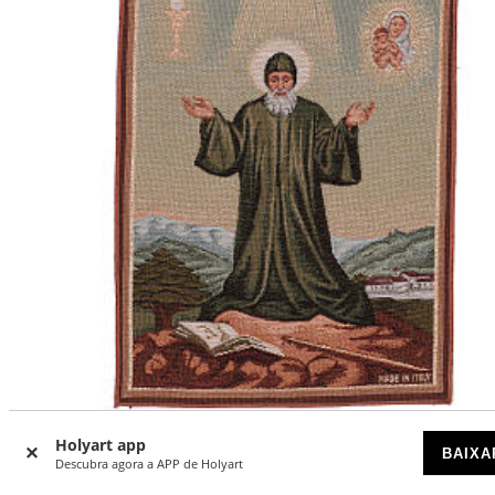
Holyart app
Tapeçaria São Charbel 40x30 cm
BAIXA
Descubra agora a APP de Holyart
A CHEGAR