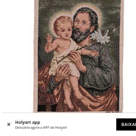
Holyart app
BAIXA
Tapeçaria São José com lírio 40x30 cm
Descubra agora a APP de Holyart