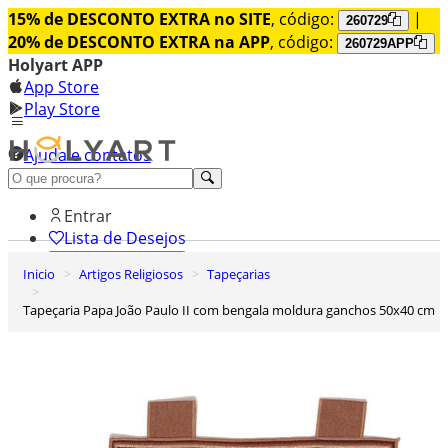
15% de DESCONTO EXTRA no SITE
, código:
|
260729
20% de DESCONTO EXTRA na APP
, código:
260729APP
Holyart APP
App Store
Play Store
Ajuda e contatos
Conheça premium
Entrar
Lista de Desejos
Inicio
Artigos Religiosos
Tapeçarias
0
Carrinho de Compras
Tapeçaria Papa João Paulo II com bengala moldura ganchos 50x40 cm