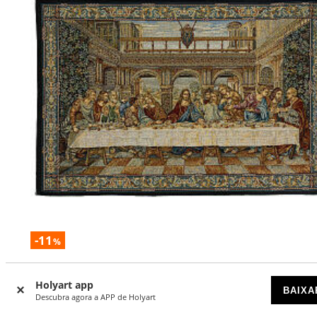
-11
%
Tapeçaria inspirada à Última Ceia de Leonardo da Vinci 45
cm
Holyart app
BAIXA
Descubra agora a APP de Holyart
DISPONÍVEL