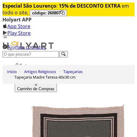
Especial São Lourenço
:
15% de DESCONTO EXTRA
em
todo o site,
código: 260807
Holyart APP
App Store
Play Store
Ajuda e contatos
Conheça premium
Entrar
Inicio
Artigos Religiosos
Tapeçarias
Lista de Desejos
Tapeçaria Madre Teresa 40x30 cm
0
Carrinho de Compras