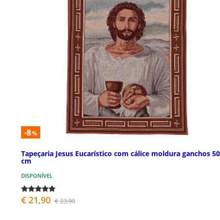
-8
%
Tapeçaria Jesus Eucarístico com cálice moldura ganchos 5
cm
DISPONÍVEL
€ 21,90
€ 23,90