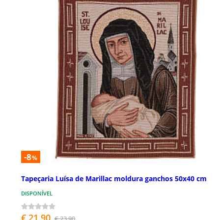
-8
%
Tapeçaria Luísa de Marillac moldura ganchos 50x40 cm
DISPONÍVEL
€ 21,90
€ 23,90