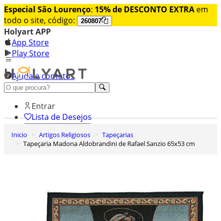
Especial São Lourenço
:
15% de DESCONTO EXTRA
em
todo o site, código:
260807
Holyart APP
App Store
Play Store
Ajuda e contatos
Conheça premium
Entrar
Lista de Desejos
Inicio
Artigos Religiosos
Tapeçarias
0
Tapeçaria Madona Aldobrandini de Rafael Sanzio 65x53 cm
Carrinho de Compras