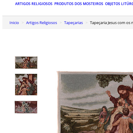
ARTIGOS RELIGIOSOS
PRODUTOS DOS MOSTEIROS
OBJETOS LITÚR
Inicio
Artigos Religiosos
Tapeçarias
Tapeçaria Jesus com os