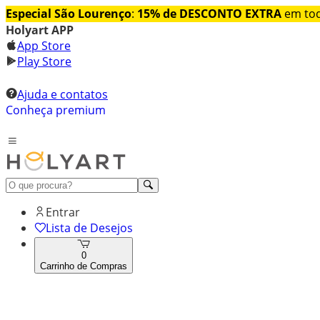
Especial São Lourenço
:
15% de DESCONTO EXTRA
em tod
Holyart APP
App Store
Play Store
Ajuda e contatos
Conheça premium
Entrar
Lista de Desejos
0
Carrinho de Compras