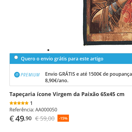
Quero o envio grátis para este artigo
Envio GRÁTIS e até 1500€ de poupança
8,90€/ano.
Tapeçaria ícone Virgem da Paixão 65x45 cm
1
Referência:
AA000050
€
49
€ 59,00
,90
-15%