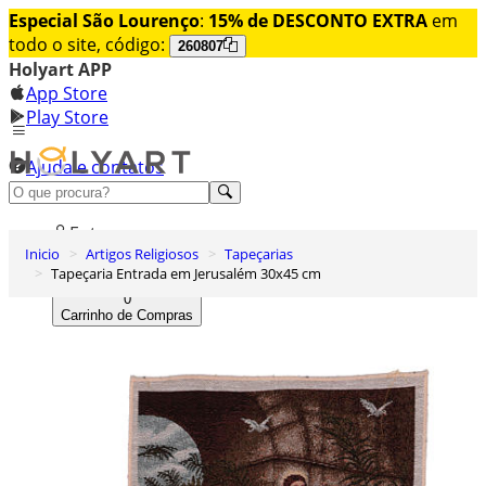
Especial São Lourenço
:
15% de DESCONTO EXTRA
em
todo o site, código:
260807
Holyart APP
App Store
Play Store
Ajuda e contatos
Conheça premium
Entrar
Inicio
Artigos Religiosos
Tapeçarias
Lista de Desejos
Tapeçaria Entrada em Jerusalém 30x45 cm
0
Carrinho de Compras