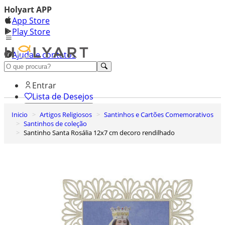
Holyart APP
App Store
Play Store
Ajuda e contatos
Conheça premium
Entrar
Lista de Desejos
Inicio
Artigos Religiosos
Santinhos e Cartões Comemorativos
0
Santinhos de coleção
Carrinho de Compras
Santinho Santa Rosália 12x7 cm decoro rendilhado