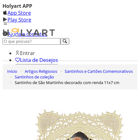
Holyart APP
App Store
Play Store
Ajuda e contatos
Conheça premium
Entrar
Lista de Desejos
Inicio
Artigos Religiosos
Santinhos e Cartões Comemorativos
0
Santinhos de coleção
Carrinho de Compras
Santinho de São Martinho decorado com renda 11x7 cm