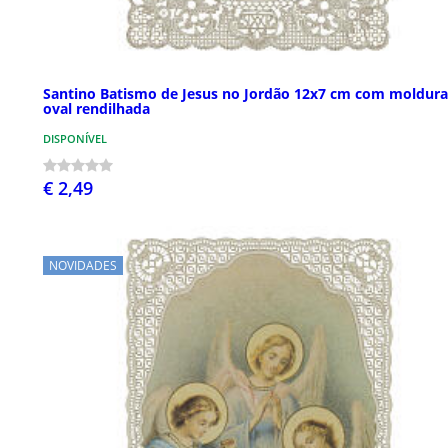
Santino Batismo de Jesus no Jordão 12x7 cm com moldura
oval rendilhada
DISPONÍVEL
€ 2,49
NOVIDADES