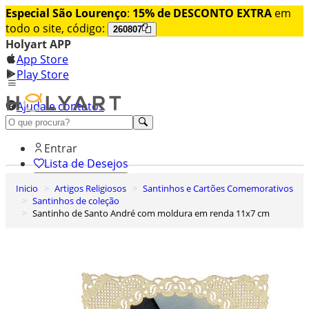
Especial São Lourenço
:
15% de DESCONTO EXTRA
em
todo o site, código:
260807
Holyart APP
App Store
Play Store
Ajuda e contatos
Conheça premium
Entrar
Lista de Desejos
Inicio
Artigos Religiosos
Santinhos e Cartões Comemorativos
0
Santinhos de coleção
Carrinho de Compras
Santinho de Santo André com moldura em renda 11x7 cm