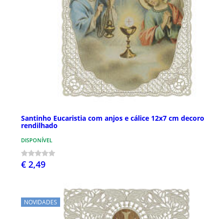
Santinho Eucaristia com anjos e cálice 12x7 cm decoro
rendilhado
DISPONÍVEL
€ 2,49
NOVIDADES