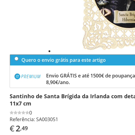
Quero o envio grátis para este artigo
Envio GRÁTIS e até 1500€ de poupança
8,90€/ano.
Santinho de Santa Brígida da Irlanda com de
11x7 cm
0
Referência:
SA003051
€
2
,49