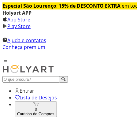
Especial São Lourenço
:
15% de DESCONTO EXTRA
em tod
Holyart APP
App Store
Play Store
Ajuda e contatos
Conheça premium
Entrar
Lista de Desejos
0
Carrinho de Compras