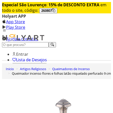
Especial São Lourenço
:
15% de DESCONTO EXTRA
em
todo o site, código:
260807
Holyart APP
App Store
Play Store
Ajuda e contatos
Conheça premium
Entrar
Lista de Desejos
Inicio
Artigos Religiosos
Queimadores de Incenso
0
Queimador incenso flores e folhas latão niquelado perfurado 9 cm
Carrinho de Compras