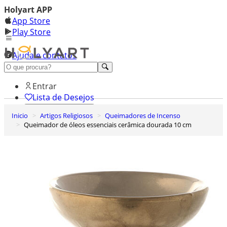
Holyart APP
App Store
Play Store
Ajuda e contatos
Conheça premium
Entrar
Lista de Desejos
Inicio
Artigos Religiosos
Queimadores de Incenso
0
Queimador de óleos essenciais cerâmica dourada 10 cm
Carrinho de Compras