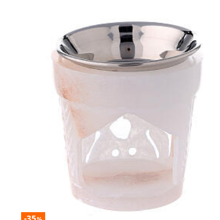
-35
%