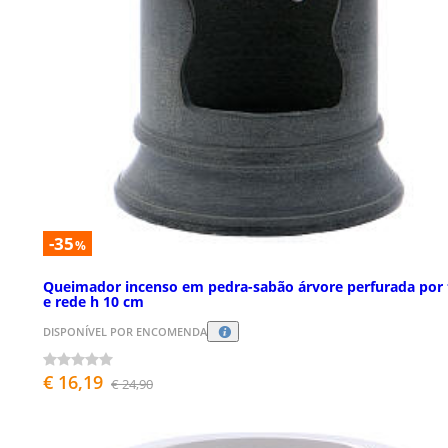
-35
%
Queimador incenso em pedra-sabão árvore perfurada por 
e rede h 10 cm
DISPONÍVEL POR ENCOMENDA
€ 16,19
€ 24,90