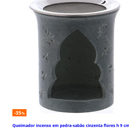
-35
%
Queimador incenso em pedra-sabão cinzenta flores h 9 c