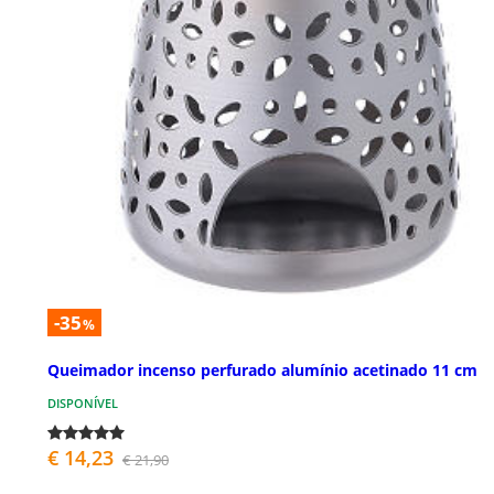
-35
%
Queimador incenso perfurado alumínio acetinado 11 cm
DISPONÍVEL
€ 14,23
€ 21,90