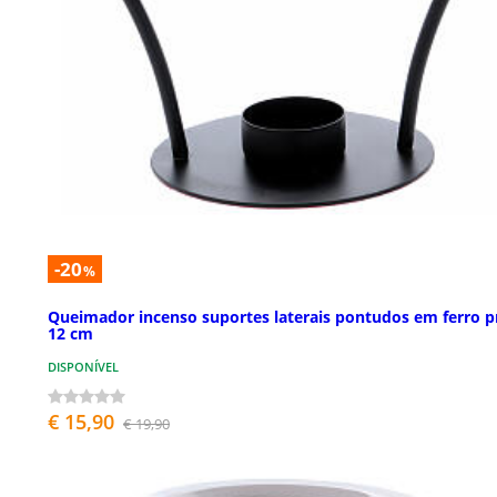
-20
%
Queimador incenso suportes laterais pontudos em ferro p
12 cm
DISPONÍVEL
€ 15,90
€ 19,90