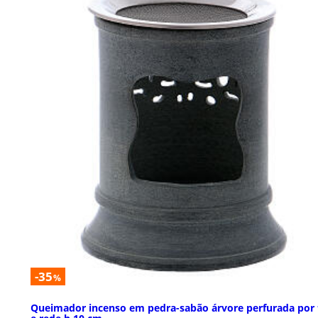
-35
%
Queimador incenso em pedra-sabão árvore perfurada por 