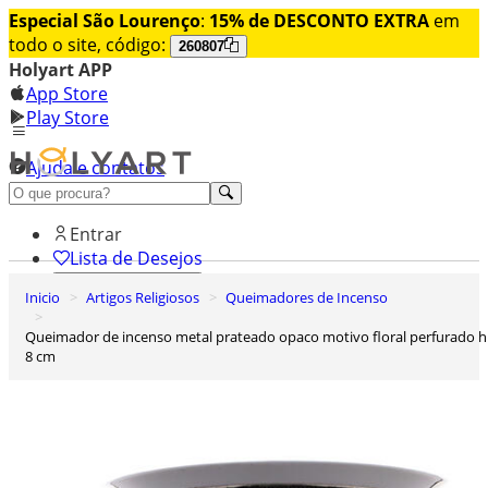
Especial São Lourenço
:
15% de DESCONTO EXTRA
em
todo o site, código:
260807
Holyart APP
App Store
Play Store
Ajuda e contatos
Conheça premium
Entrar
Lista de Desejos
Inicio
Artigos Religiosos
Queimadores de Incenso
0
Carrinho de Compras
Queimador de incenso metal prateado opaco motivo floral perfurado h
8 cm