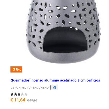
-35
%
Queimador incenso alumínio acetinado 8 cm orifícios
DISPONÍVEL POR ENCOMENDA
€ 11,64
€ 17,90