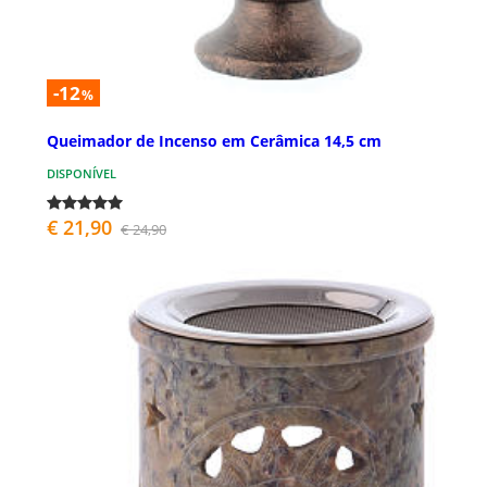
-12
%
Queimador de Incenso em Cerâmica 14,5 cm
DISPONÍVEL
€ 21,90
€ 24,90