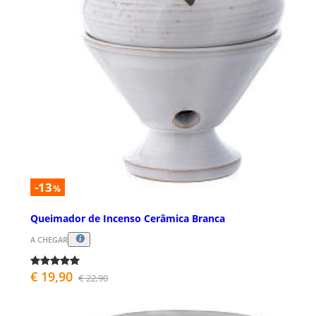
-13
%
Queimador de Incenso Cerâmica Branca
A CHEGAR
€ 19,90
€ 22,90