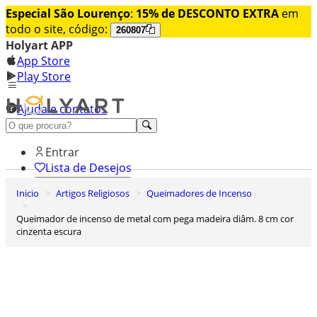
Especial São Lourenço
:
15% de DESCONTO EXTRA
em
todo o site, código:
260807
Holyart APP
App Store
Play Store
Ajuda e contatos
Conheça premium
Entrar
Lista de Desejos
Inicio
Artigos Religiosos
Queimadores de Incenso
0
Carrinho de Compras
Queimador de incenso de metal com pega madeira diâm. 8 cm cor
cinzenta escura