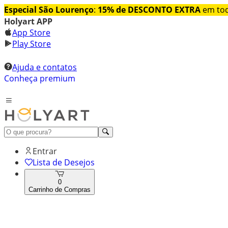
Especial São Lourenço
:
15% de DESCONTO EXTRA
em tod
Holyart APP
App Store
Play Store
Ajuda e contatos
Conheça premium
Entrar
Lista de Desejos
0
Carrinho de Compras