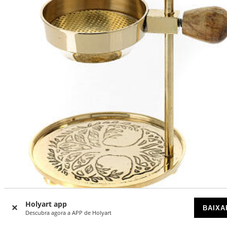
Holyart app
BAIXA
Descubra agora a APP de Holyart
Queimador de incenso latão dourado ajustável base dour
h 12 cm