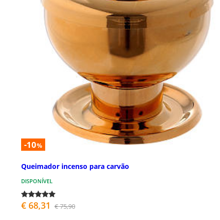
-10
%
Queimador incenso para carvão
DISPONÍVEL
€ 68,31
€ 75,90