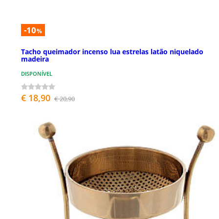
-10
%
Tacho queimador incenso lua estrelas latão niquelado
madeira
DISPONÍVEL
€ 18,90
€ 20,90