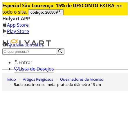
Especial São Lourenço
:
15% de DESCONTO EXTRA
em
todo o site,
código: 260807
Holyart APP
App Store
Play Store
Ajuda e contatos
Conheça premium
Entrar
Lista de Desejos
Inicio
Artigos Religiosos
Queimadores de Incenso
0
Bacia para incenso metal prateado diâmetro 13 cm
Carrinho de Compras