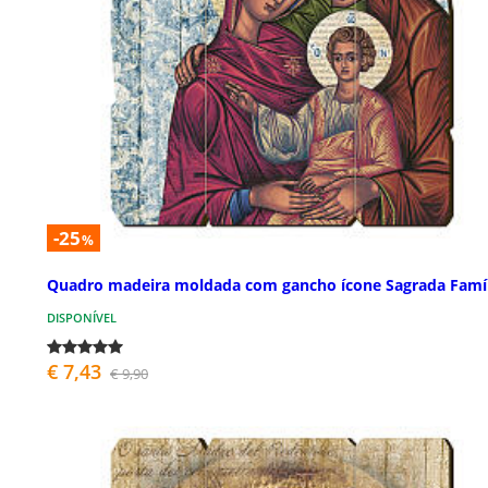
-25
%
Quadro madeira moldada com gancho ícone Sagrada Famíl
DISPONÍVEL
€ 7,43
€ 9,90