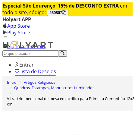
Especial São Lourenço
:
15% de DESCONTO EXTRA
em
todo o site, código:
260807
Holyart APP
App Store
Play Store
Ajuda e contatos
Conheça premium
Entrar
Lista de Desejos
Inicio
Artigos Religiosos
0
Quadros, Estampas, Manuscritos Iluminados
Carrinho de Compras
Vitral tridimensional de mesa em acrílico para Primeira Comunhão 12x8
cm