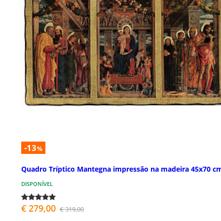
-13
%
Quadro Tríptico Mantegna impressão na madeira 45x70 c
DISPONÍVEL
€ 279,00
€ 319,00