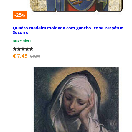
-25
%
Quadro madeira moldada com gancho Ícone Perpétuo
Socorro
DISPONÍVEL
€ 7,43
€ 9,90