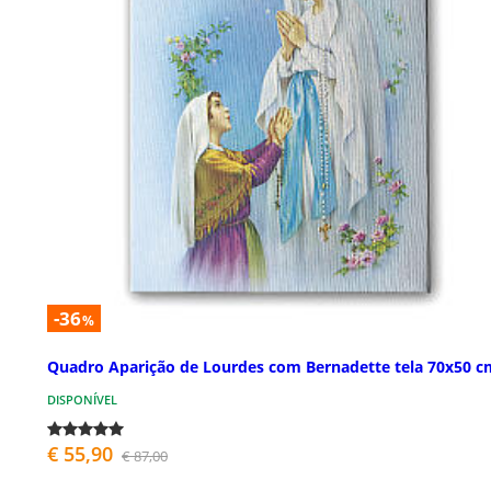
-36
%
Quadro Aparição de Lourdes com Bernadette tela 70x50 c
DISPONÍVEL
€ 55,90
€ 87,00