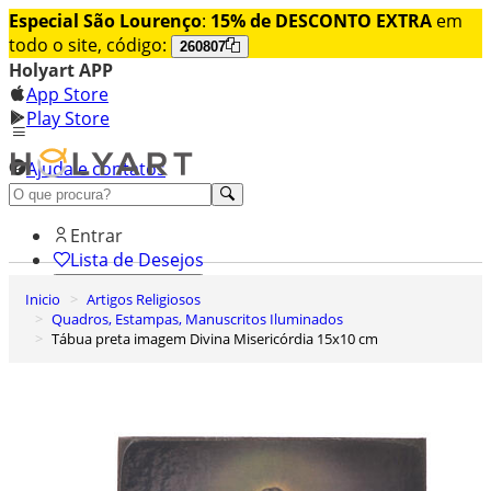
Especial São Lourenço
:
15% de DESCONTO EXTRA
em
todo o site, código:
260807
Holyart APP
App Store
Play Store
Ajuda e contatos
Conheça premium
Entrar
Lista de Desejos
Inicio
Artigos Religiosos
0
Quadros, Estampas, Manuscritos Iluminados
Carrinho de Compras
Tábua preta imagem Divina Misericórdia 15x10 cm