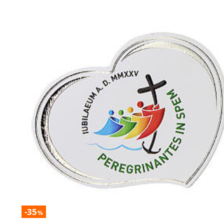
-35
%