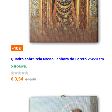
-40
%
Quadro sobre tela Nossa Senhora do Loreto 25x20 cm
DISPONÍVEL
€ 9,54
€ 15,90