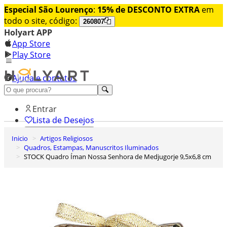
Especial São Lourenço
:
15% de DESCONTO EXTRA
em
todo o site, código:
260807
Holyart APP
App Store
Play Store
Ajuda e contatos
Conheça premium
Entrar
Lista de Desejos
Inicio
Artigos Religiosos
0
Quadros, Estampas, Manuscritos Iluminados
Carrinho de Compras
STOCK Quadro Íman Nossa Senhora de Medjugorje 9,5x6,8 cm