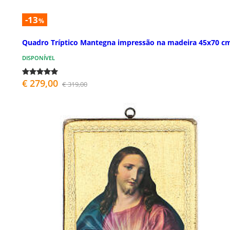
-13
%
Quadro Tríptico Mantegna impressão na madeira 45x70 c
DISPONÍVEL
€ 279,00
€ 319,00