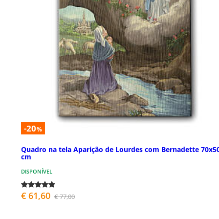
-20
%
Quadro na tela Aparição de Lourdes com Bernadette 70x5
cm
DISPONÍVEL
€ 61,60
€ 77,00