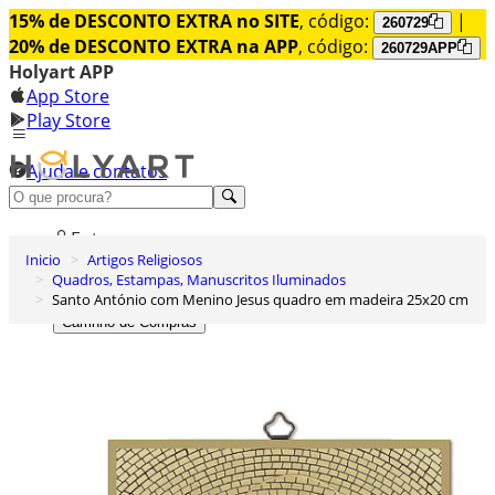
15% de DESCONTO EXTRA no SITE
, código:
|
260729
20% de DESCONTO EXTRA na APP
, código:
260729APP
Holyart APP
App Store
Play Store
Ajuda e contatos
Conheça premium
Entrar
Inicio
Artigos Religiosos
Lista de Desejos
Quadros, Estampas, Manuscritos Iluminados
Santo António com Menino Jesus quadro em madeira 25x20 cm
0
Carrinho de Compras