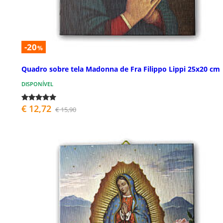
-20
%
Quadro sobre tela Madonna de Fra Filippo Lippi 25x20 cm
DISPONÍVEL
€ 12,72
€ 15,90