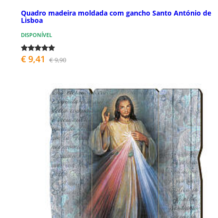
Quadro madeira moldada com gancho Santo António de
Lisboa
DISPONÍVEL
€ 9,41
€ 9,90