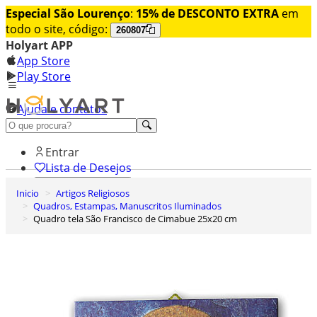
Especial São Lourenço
:
15% de DESCONTO EXTRA
em
todo o site, código:
260807
Holyart APP
App Store
Play Store
Ajuda e contatos
Conheça premium
Entrar
Lista de Desejos
Inicio
Artigos Religiosos
0
Quadros, Estampas, Manuscritos Iluminados
Carrinho de Compras
Quadro tela São Francisco de Cimabue 25x20 cm