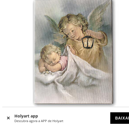
-12
%
Holyart app
BAIXA
Descubra agora a APP de Holyart
Quadro tela Anjo da guarda com lanterna 25x20 cm