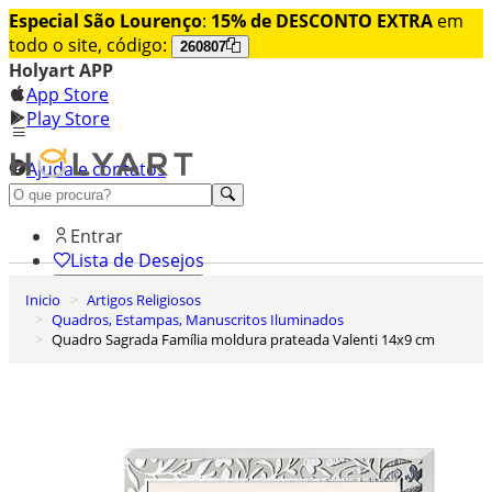
Especial São Lourenço
:
15% de DESCONTO EXTRA
em
todo o site, código:
260807
Holyart APP
App Store
Play Store
Ajuda e contatos
Conheça premium
Entrar
Lista de Desejos
Inicio
Artigos Religiosos
0
Quadros, Estampas, Manuscritos Iluminados
Carrinho de Compras
Quadro Sagrada Família moldura prateada Valenti 14x9 cm