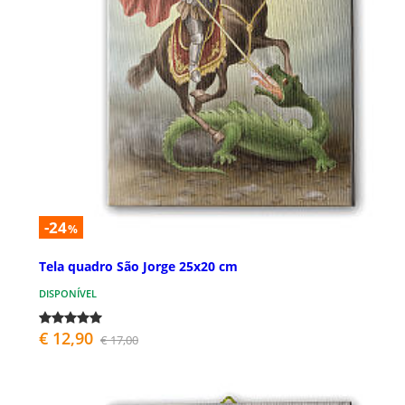
-24
%
Tela quadro São Jorge 25x20 cm
DISPONÍVEL
€ 12,90
€ 17,00