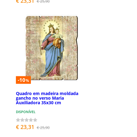
€ 23,31
€ 25,90
-10
%
Quadro em madeira moldada
gancho no verso Maria
Auxiliadora 35x30 cm
DISPONÍVEL
€ 23,31
€ 25,90