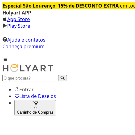
Especial São Lourenço
:
15% de DESCONTO EXTRA
em tod
Holyart APP
App Store
Play Store
Ajuda e contatos
Conheça premium
Entrar
Lista de Desejos
0
Carrinho de Compras