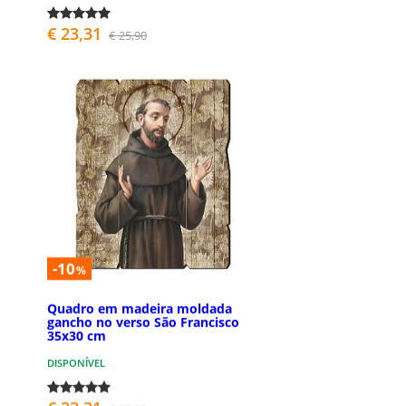
€ 23,31
€ 25,90
-10
%
Quadro em madeira moldada
gancho no verso São Francisco
35x30 cm
DISPONÍVEL