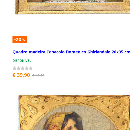
-20
%
Quadro madeira Cenacolo Domenico Ghirlandaio 20x35 c
DISPONÍVEL
€ 39,90
€ 49,90