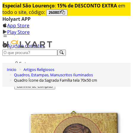
Especial São Lourenço
:
15% de DESCONTO EXTRA
em
todo o site, código:
260807
Holyart APP
App Store
Play Store
Ajuda e contatos
Conheça premium
Entrar
Inicio
Artigos Religiosos
Lista de Desejos
Quadros, Estampas, Manuscritos Iluminados
Quadro Ícone da Sagrada Família tela 70x50 cm
0
Carrinho de Compras