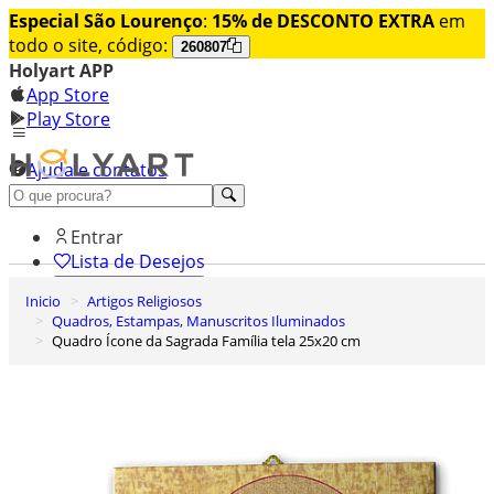
Especial São Lourenço
:
15% de DESCONTO EXTRA
em
todo o site, código:
260807
Holyart APP
App Store
Play Store
Ajuda e contatos
Conheça premium
Entrar
Lista de Desejos
Inicio
Artigos Religiosos
0
Quadros, Estampas, Manuscritos Iluminados
Carrinho de Compras
Quadro Ícone da Sagrada Família tela 25x20 cm