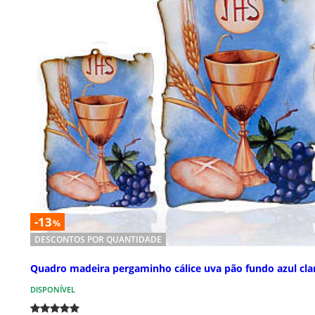
-13
%
DESCONTOS POR QUANTIDADE
Quadro madeira pergaminho cálice uva pão fundo azul cla
DISPONÍVEL