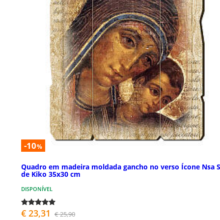
-10
%
Quadro em madeira moldada gancho no verso Ícone Nsa S
de Kiko 35x30 cm
DISPONÍVEL
€ 23,31
€ 25,90