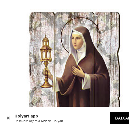
Holyart app
BAIXA
Descubra agora a APP de Holyart
-15
%