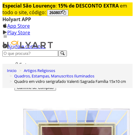
Especial São Lourenço
:
15% de DESCONTO EXTRA
em
todo o site, código:
260807
Holyart APP
App Store
Play Store
Ajuda e contatos
Conheça premium
Entrar
Inicio
Artigos Religiosos
Lista de Desejos
Quadros, Estampas, Manuscritos Iluminados
Quadro em vidro serigrafado Valenti Sagrada Família 15x10 cm
0
Carrinho de Compras