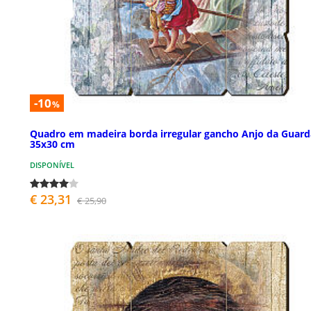
-10
%
Quadro em madeira borda irregular gancho Anjo da Guard
35x30 cm
DISPONÍVEL
€ 23,31
€ 25,90