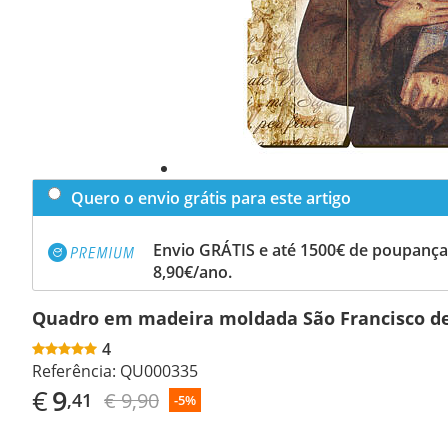
Quero o envio grátis para este artigo
Envio GRÁTIS e até 1500€ de poupança
8,90€/ano.
Quadro em madeira moldada São Francisco de
4
Referência:
QU000335
€
9
€ 9,90
,41
-5%