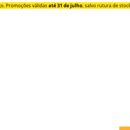
go. Promoções válidas
até 31 de julho
, salvo rutura de stock