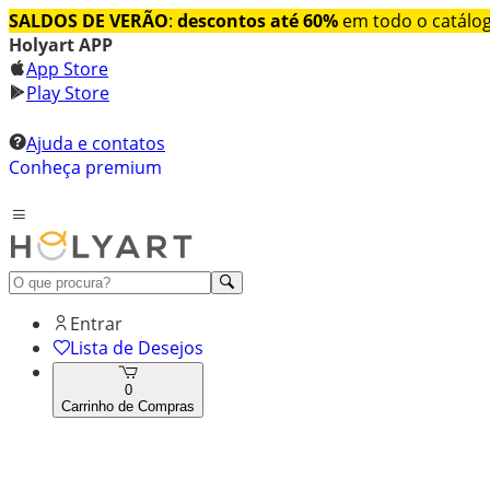
SALDOS DE VERÃO
:
descontos até 60%
em todo o catálo
Holyart APP
App Store
Play Store
Ajuda e contatos
Conheça premium
Entrar
Lista de Desejos
0
Carrinho de Compras