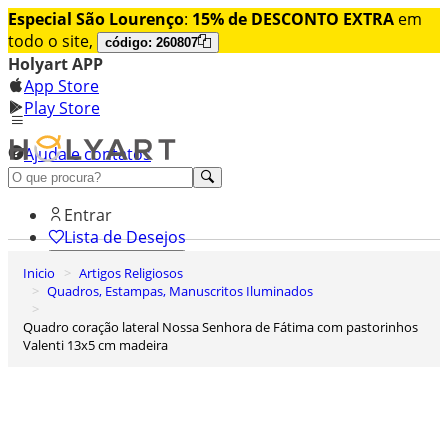
Especial São Lourenço
:
15% de DESCONTO EXTRA
em
todo o site,
código: 260807
Holyart APP
App Store
Play Store
Ajuda e contatos
Conheça premium
Entrar
Lista de Desejos
Inicio
Artigos Religiosos
0
Quadros, Estampas, Manuscritos Iluminados
Carrinho de Compras
Quadro coração lateral Nossa Senhora de Fátima com pastorinhos
Valenti 13x5 cm madeira