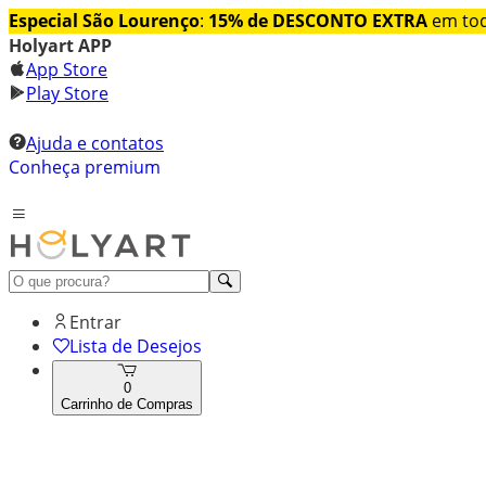
Especial São Lourenço
:
15% de DESCONTO EXTRA
em tod
Holyart APP
App Store
Play Store
Ajuda e contatos
Conheça premium
Entrar
Lista de Desejos
0
Carrinho de Compras