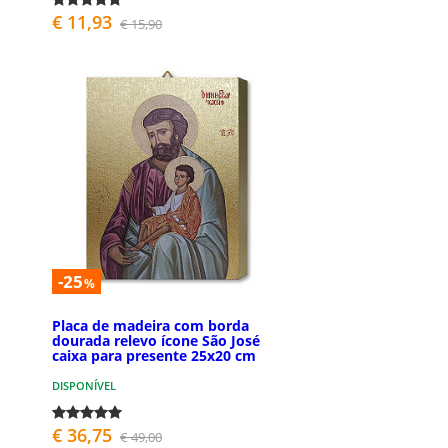
€ 11,93
€ 15,90
-25
%
Placa de madeira com borda
dourada relevo ícone São José
caixa para presente 25x20 cm
DISPONÍVEL
€ 36,75
€ 49,00