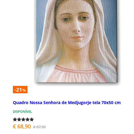
-21
%
Quadro Nossa Senhora de Medjugorje tela 70x50 cm
DISPONÍVEL
€ 68,90
€ 87,00