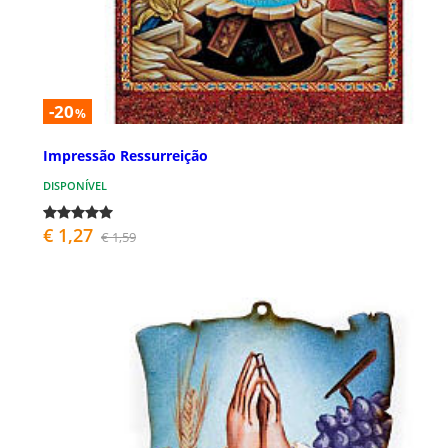
-20
%
Impressão Ressurreição
DISPONÍVEL
€ 1,27
€ 1,59