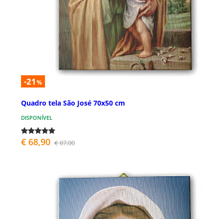
-21
%
Quadro tela São José 70x50 cm
DISPONÍVEL
€ 68,90
€ 87,00