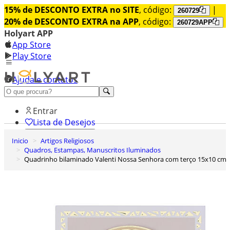
15% de DESCONTO EXTRA no SITE
, código:
|
260729
20% de DESCONTO EXTRA na APP
, código:
260729APP
Holyart APP
App Store
Play Store
Ajuda e contatos
Conheça premium
Entrar
Lista de Desejos
Inicio
Artigos Religiosos
0
Quadros, Estampas, Manuscritos Iluminados
Carrinho de Compras
Quadrinho bilaminado Valenti Nossa Senhora com terço 15x10 cm