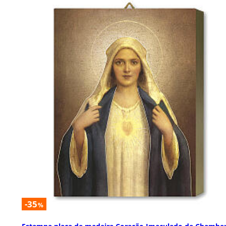
-35
%