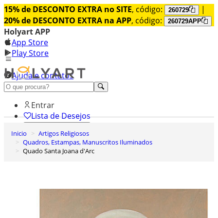
15% de DESCONTO EXTRA no SITE
, código:
|
260729
20% de DESCONTO EXTRA na APP
, código:
260729APP
Holyart APP
App Store
Play Store
Ajuda e contatos
Conheça premium
Entrar
Lista de Desejos
Inicio
Artigos Religiosos
0
Quadros, Estampas, Manuscritos Iluminados
Carrinho de Compras
Quado Santa Joana d'Arc