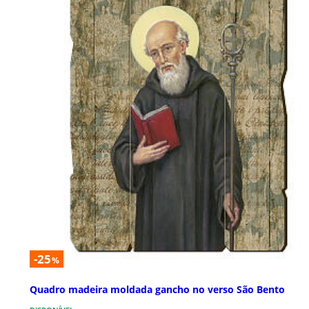
-25
%
Quadro madeira moldada gancho no verso São Bento