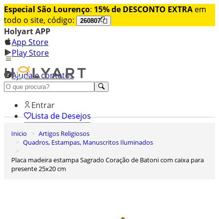
Especial São Lourenço
:
15% de DESCONTO EXTRA
em
todo o site, código:
260807
Holyart APP
App Store
Play Store
Ajuda e contatos
Conheça premium
Entrar
Lista de Desejos
Inicio
Artigos Religiosos
0
Quadros, Estampas, Manuscritos Iluminados
Carrinho de Compras
Placa madeira estampa Sagrado Coração de Batoni com caixa para
presente 25x20 cm