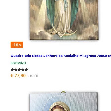
-10
%
Quadro tela Nossa Senhora da Medalha Milagrosa 70x50 
DISPONÍVEL
€ 77,90
€ 87,00