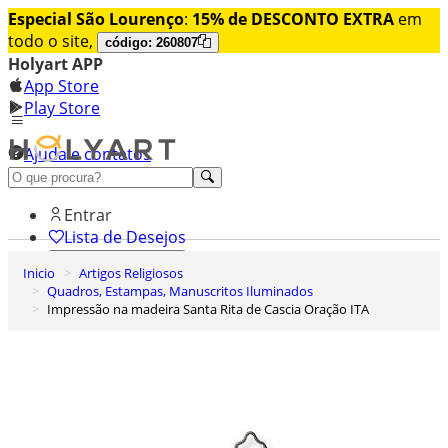
Especial São Lourenço
:
15% de DESCONTO EXTRA
em
todo o site,
código: 260807
Holyart APP
App Store
Play Store
Ajuda e contatos
Conheça premium
Entrar
Lista de Desejos
Inicio
Artigos Religiosos
0
Quadros, Estampas, Manuscritos Iluminados
Carrinho de Compras
Impressão na madeira Santa Rita de Cascia Oração ITA