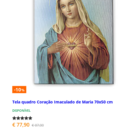
-10
%
Tela quadro Coração Imaculado de Maria 70x50 cm
DISPONÍVEL
€ 77,90
€ 87,00