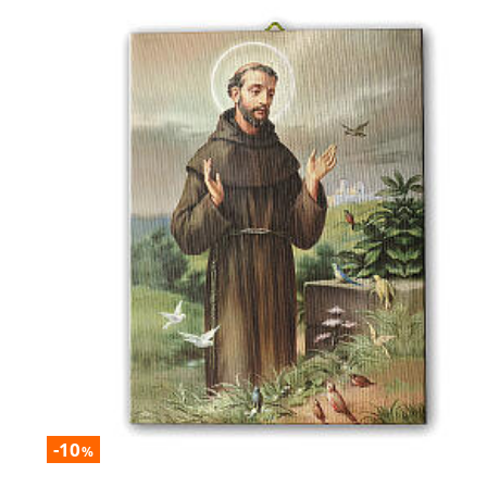
-10
%