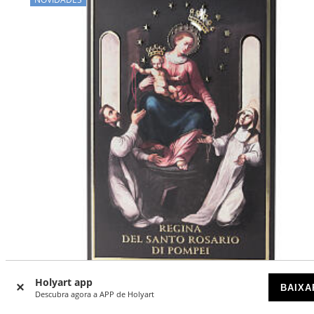
Holyart app
BAIXA
Descubra agora a APP de Holyart
Quadrinho 18x12 cm Nossa Senhora Rainha de Pompeia
madeira pintada Valenti