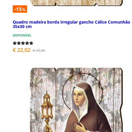
-15
%
Quadro madeira borda irregular gancho Cálice Comunhão
35x30 cm
DISPONÍVEL
€ 22,02
€ 25,90