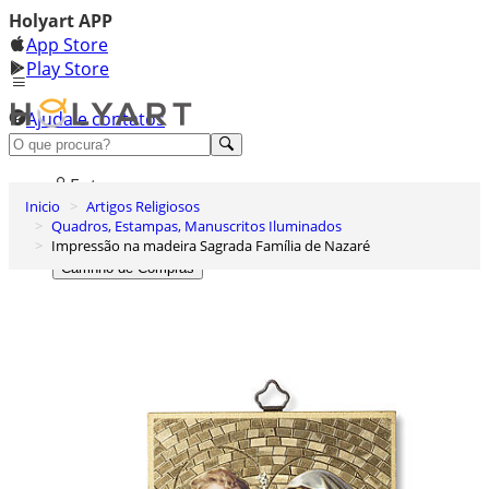
Holyart APP
App Store
Play Store
Ajuda e contatos
Conheça premium
Entrar
Inicio
Artigos Religiosos
Lista de Desejos
Quadros, Estampas, Manuscritos Iluminados
Impressão na madeira Sagrada Família de Nazaré
0
Carrinho de Compras