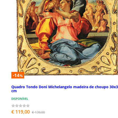
-14
%
Quadro Tondo Doni Michelangelo madeira de choupo 30x
cm
DISPONÍVEL
€ 119,00
€ 139,00