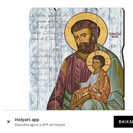
Holyart app
BAIXA
Descubra agora a APP de Holyart
-10
%