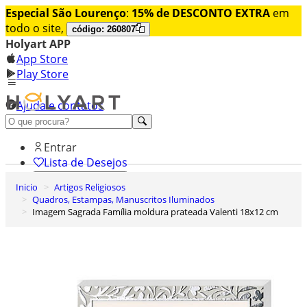
Especial São Lourenço
:
15% de DESCONTO EXTRA
em
todo o site,
código: 260807
Holyart APP
App Store
Play Store
Ajuda e contatos
Conheça premium
Entrar
Lista de Desejos
Inicio
Artigos Religiosos
0
Quadros, Estampas, Manuscritos Iluminados
Carrinho de Compras
Imagem Sagrada Família moldura prateada Valenti 18x12 cm