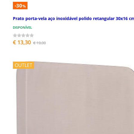
-30
%
Prato porta-vela aço inoxidável polido retangular 30x16 c
DISPONÍVEL
€ 13,30
€ 19,00
OUTLET