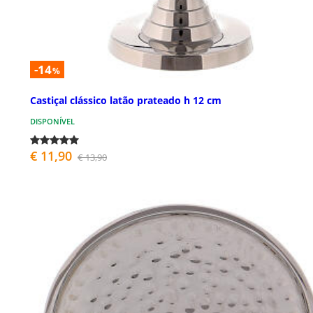
-14
%
Castiçal clássico latão prateado h 12 cm
DISPONÍVEL
€ 11,90
€ 13,90