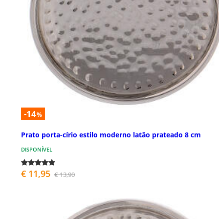
-14
%
Prato porta-círio estilo moderno latão prateado 8 cm
DISPONÍVEL
€ 11,95
€ 13,90