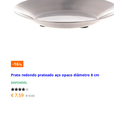
-16
%
Prato redondo prateado aço opaco diâmetro 8 cm
DISPONÍVEL
€ 7,59
€ 9,00