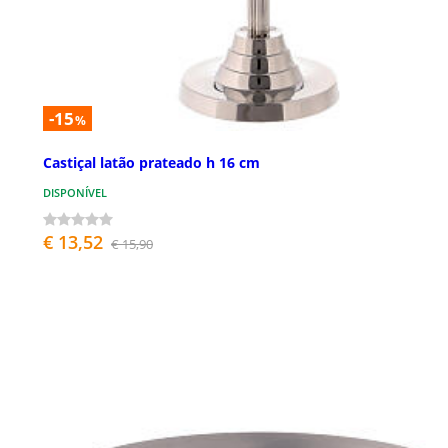
-15
%
Castiçal latão prateado h 16 cm
DISPONÍVEL
€ 13,52
€ 15,90