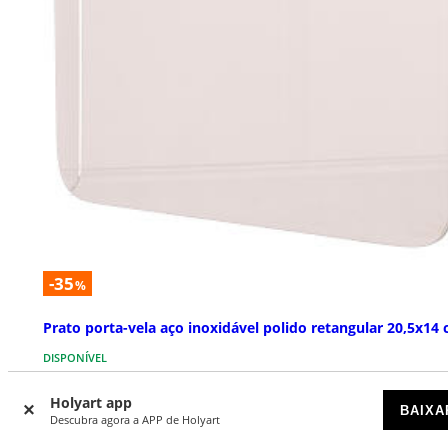
-35
%
Prato porta-vela aço inoxidável polido retangular 20,5x14
DISPONÍVEL
Holyart app
€ 11,05
€ 17,00
BAIXA
Descubra agora a APP de Holyart