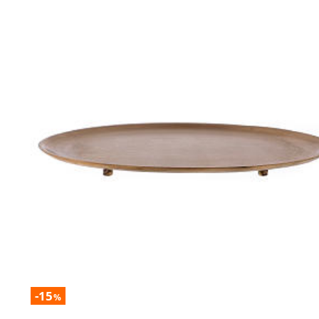
-15
%