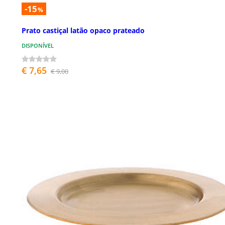
-15
%
Prato castiçal latão opaco prateado
DISPONÍVEL
€ 7,65
€ 9,00