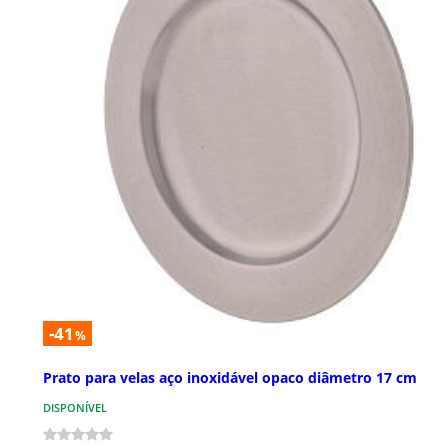
-41
%
Prato para velas aço inoxidável opaco diâmetro 17 cm
DISPONÍVEL