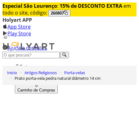
Especial São Lourenço
:
15% de DESCONTO EXTRA
em
todo o site, código:
260807
Holyart APP
App Store
Play Store
Ajuda e contatos
Conheça premium
Entrar
Inicio
Artigos Religiosos
Porta-velas
Lista de Desejos
Prato porta-vela pedra natural diâmetro 14 cm
0
Carrinho de Compras