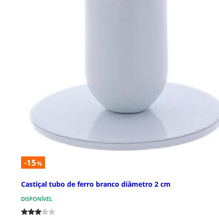
-15
%
Castiçal tubo de ferro branco diâmetro 2 cm
DISPONÍVEL