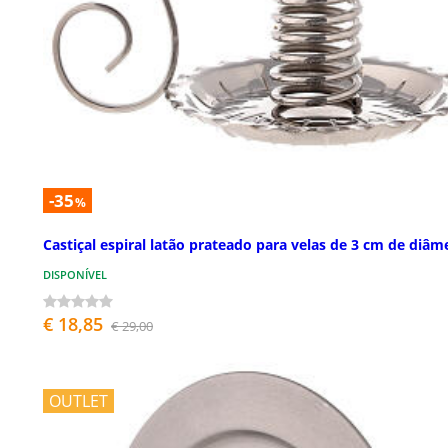
-35
%
Castiçal espiral latão prateado para velas de 3 cm de diâm
DISPONÍVEL
€ 18,85
€ 29,00
OUTLET